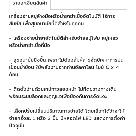
รายละเอียดสินค้า
เครื่องจ่ายสบู่ล้างมือหรือน้ำยาฆ่าเชื้ออัตโนมัติ ไร้การ
สัมผัส เพื่อสุขอนามัยที่ดีสำหรับทุกคน
- เครื่องจ่ายน้ำยาอัตโนมัติสำหรับจ่ายสบู่โฟม สบู่เหลว
หรือน้ำยาฆ่าเชื้อที่มือ
- สุขอนามัยยิ่งขึ้น เพราะไม่ต้องสัมผัส ขจัดปัญหาการปน
เปื้อนซ้ำซ้อน ใช้พลังงานจากถ่านอัลคาไลน์ ไซซ์ C x 4
ก้อน
- ติดตั้งง่ายด้วยเทปกาวสองหน้า ไม่กีดขวางทางเดิน
พร้อมระบบล็อกและกุญแจเพื่อป้องกันการงัดแงะ
- เลือกปรับเปลี่ยนปริมาณการจ่ายได้ โดยเลือกได้ว่าจะให้
จ่ายครั้งละ 1 หรือ 2 ปั๊ม มีหลอดไฟ LED แสดงการตั้งค่า
ปัจจุบัน