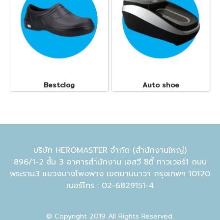
Bestclog
Auto shoe
บริษัท HEROMASTER จำกัด (สำนักงานใหญ่)
896/1-2 ชั้น 3 อาคารสำนักงาน เอสวี ซิตี้ ทาวเวอร์1 ถนน
พระราม3 แขวงบางโพงพาง เขตยานนาวา กรุงเทพฯ 10120
เบอร์โทร : 02-6829151-4
© Copyright 2019 All Rights Reserved.