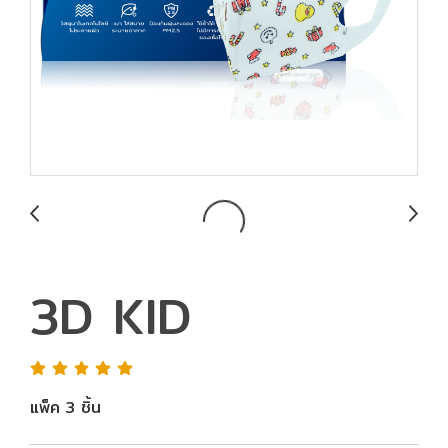
3D KID
แพ็ค 3 ชิ้น