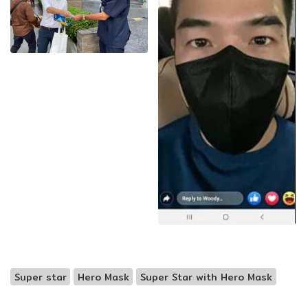
Super star
Hero Mask
Super Star with Hero Mask